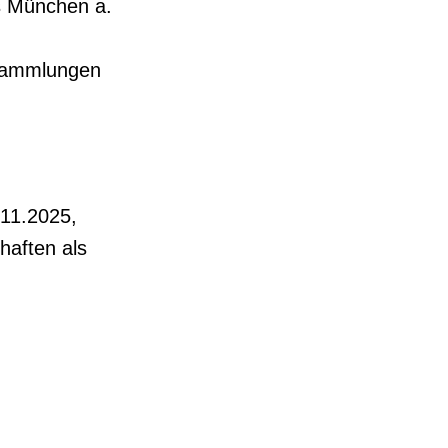
vs München a.
nsammlungen
.11.2025,
haften als