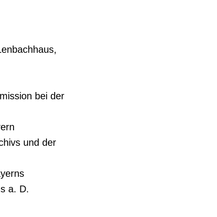
m Lenbachhaus,
mission bei der
yern
rchivs und der
ayerns
s a. D.