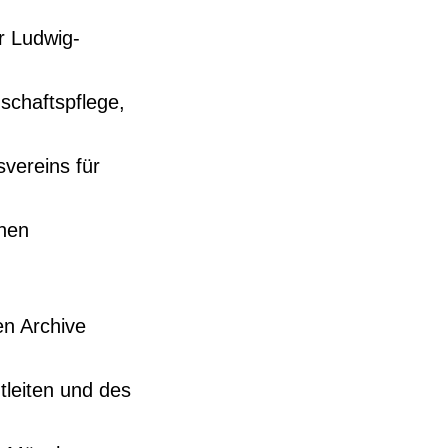
er Ludwig-
schaftspflege,
vereins für
chen
en Archive
tleiten und des